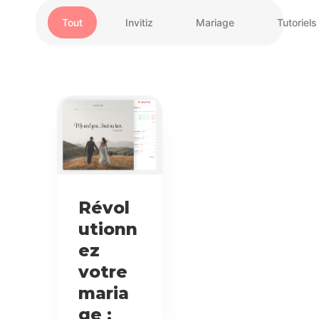
Tout
Invitiz
Mariage
Tutoriels
Révol
utionn
ez
votre
maria
ge :