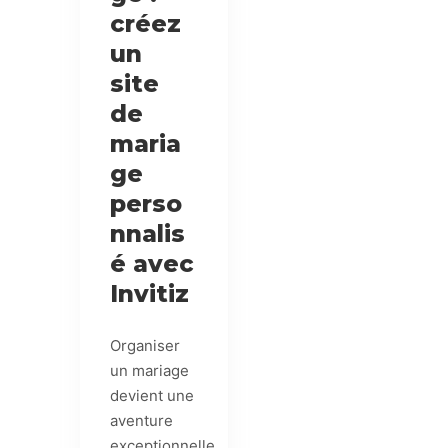
créez
un
site
de
maria
ge
perso
nnalis
é avec
Invitiz
Organiser
un mariage
devient une
aventure
exceptionnelle